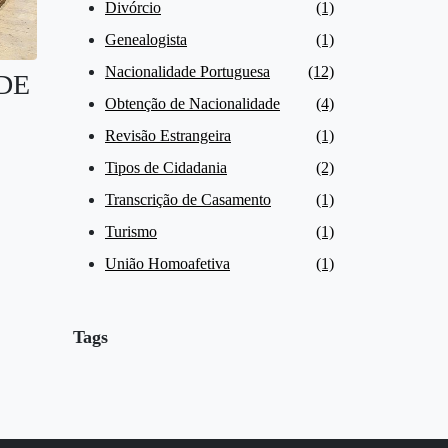
Divórcio
(1)
Genealogista
(1)
Nacionalidade Portuguesa
(12)
DE
Obtenção de Nacionalidade
(4)
Revisão Estrangeira
(1)
Tipos de Cidadania
(2)
Transcrição de Casamento
(1)
Turismo
(1)
União Homoafetiva
(1)
Tags