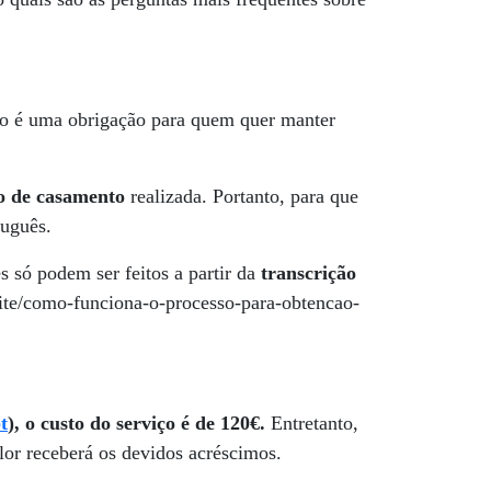
to é uma obrigação para quem quer manter
ão de casamento
realizada. Portanto, para que
tuguês.
es só podem ser feitos a partir da
transcrição
ite/como-funciona-o-processo-para-obtencao-
t
), o custo do serviço é de 120
€.
Entretanto,
lor receberá os devidos acréscimos.