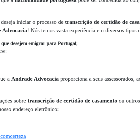
a que a
nacionalidade portuguesa
pode ser concedida ao cônju
 deseja iniciar o processo de
transcrição de certidão de cas
 Advocacia
! Nós temos vasta experiência em diversos tipos 
s que desejem emigrar para Portugal
;
esa;
ue a
Andrade Advocacia
proporciona a seus assessorados, ac
mações sobre
transcrição de certidão de casamento
ou outros 
nosso endereço eletrônico:
acomcerteza