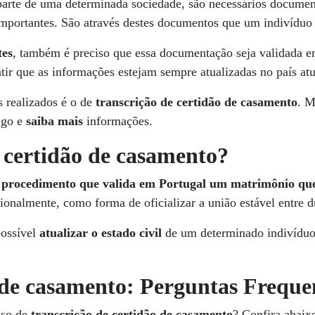
arte de uma determinada sociedade, são necessários docume
s importantes. São através destes documentos que um indivídu
tes
, também é preciso que essa documentação seja validada em
ntir que as informações estejam sempre atualizadas no país at
 realizados é o de
transcrição de certidão de casamento
. M
igo e
saiba mais
informações.
e certidão de casamento?
 procedimento que valida em Portugal um matrimônio que f
nalmente, como forma de oficializar a união estável entre d
possível
atualizar o estado civil
de um determinado indivíduo 
 de casamento: Perguntas Freque
sso de
transcrição de certidão de casamento
? Confira abaix