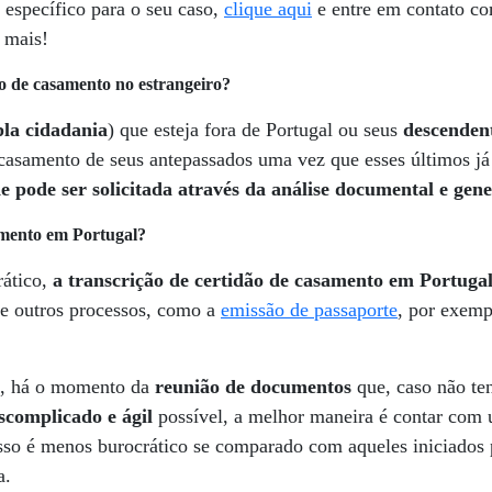
 específico para o seu caso,
clique aqui
e entre em contato c
 mais!
o de casamento no estrangeiro?
la cidadania
) que esteja fora de Portugal ou seus
descenden
de casamento de seus antepassados uma vez que esses últimos j
e pode ser solicitada através da análise documental e gene
amento em Portugal?
rático,
a transcrição de certidão de casamento em Portuga
 de outros processos, como a
emissão de passaporte
, por exemp
i, há o momento da
reunião de documentos
que, caso não ten
scomplicado e ágil
possível, a melhor maneira é contar co
sso é menos burocrático se comparado com aqueles iniciados
a.