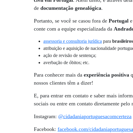
civil em Portugal
. Além disso, é através del
de
documentação genealógica
.
Portanto, se você se casou fora de
Portugal
e
conte com a equipe especializada da
Andrade
assessoria e consultoria jurídica
para
brasileiro
atribuição e aquisição de nacionalidade portugu
ação de revisão de sentença;
averbação de óbitos; etc.
Para conhecer mais da
experiência positiva
q
nossos clientes têm a dizer!
E, para entrar em contato e saber mais infor
sociais ou entre em contato diretamente pelo 
Instagram:
@cidadaniaportuguesacomcerteza
Facebook:
facebook.com/cidadaniaportugues