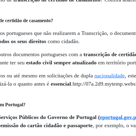
 de certidão de casamento?
os portugueses que não realizarem a Transcrição, o documen
odos os seus direitos
como cidadão.
 outros documentos portugueses com a
transcrição de certid
ante ter seu
estado civil sempre atualizado
em território por
vos ou até mesmo em solicitações de dupla
nacionalidade
, est
izá-la o quanto antes é
essencial
.http://07a.2d9.mytemp.webs
em Portugal?
Serviços Públicos do Governo de Portugal (
eportugal.gov.p
o
emissão do cartão cidadão e passaporte
, por exemplo, o va